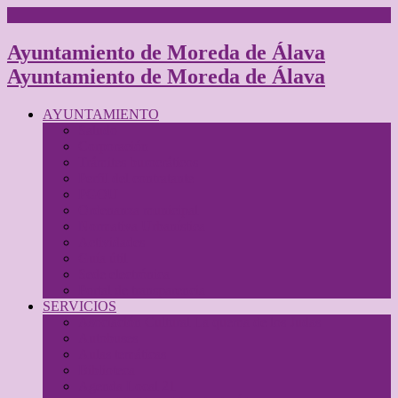
Ayuntamiento de Moreda de Álava
Ayuntamiento de Moreda de Álava
AYUNTAMIENTO
Saludo
Corporación
Trámites burocráticos
Perfil del contratante
PGOU
Ordenanza municipal
Normativa Urbanística
Actividades
Guía útil
Sede electrónica
Portal de transparencia
SERVICIOS
Asociación Cultural La quema de los Judas
Autobuses
Aulas temáticas
Biblioteca
Agenda Local 21