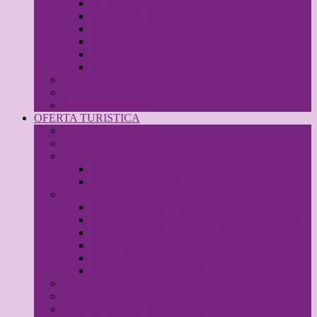
AL 21 en Moreda de Álava
Diagnóstico de sostenibilidad en Moreda
Plan de acción
Plan de seguimiento
Participación ciudadana
Enlaces de interés
Consultorio médico
Equipamientos
Formación y empleo
OFERTA TURISTICA
Patrimonio
Mapa turístico
Guías turísticas
Guías turísticas Iglesia
Guías turísticas Villa
Fiestas y tradiciones
Santa Agueda (5 de febrero)
Fiesta de los Judas (Domingo de resurrección)
Hogueras de San Roque (16 de Agosto)
Las Virgenillas (22 de octubre)
Fiesta de Acción de Gracias
Fiesta del Aceite de Oliva de Álava
El vino
El aceite
Rutas por Moreda y alrededores