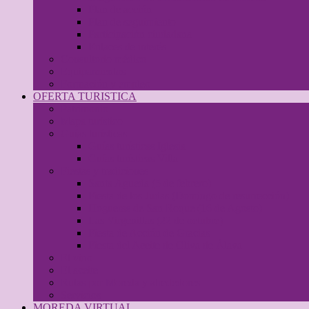
Plan de acción
Plan de seguimiento
Participación ciudadana
Enlaces de interés
Consultorio médico
Equipamientos
Formación y empleo
OFERTA TURISTICA
Patrimonio
Mapa turístico
Guías turísticas
Guías turísticas Iglesia
Guías turísticas Villa
Fiestas y tradiciones
Santa Agueda (5 de febrero)
Fiesta de los Judas (Domingo de resurrección)
Hogueras de San Roque (16 de Agosto)
Las Virgenillas (22 de octubre)
Fiesta de Acción de Gracias
Fiesta del Aceite de Oliva de Álava
El vino
El aceite
Rutas por Moreda y alrededores
Servicios
MOREDA VIRTUAL