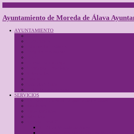
Ayuntamiento de Moreda de Álava Ayunta
AYUNTAMIENTO
Saludo
Corporación
Trámites burocráticos
Perfil del contratante
PGOU
Ordenanza municipal
Normativa Urbanística
Actividades
Guía útil
Sede electrónica
Portal de transparencia
SERVICIOS
Asociación Cultural La quema de los Judas
Autobuses
Aulas temáticas
Biblioteca
Agenda Local 21
AL 21 en Moreda de Álava
Diagnóstico de sostenibilidad en Moreda