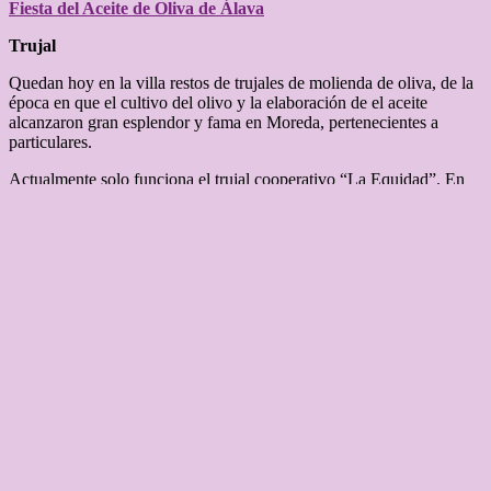
Fiesta del Aceite de Oliva de Álava
Trujal
Quedan hoy en la villa restos de trujales de molienda de oliva, de la
época en que el cultivo del olivo y la elaboración de el aceite
alcanzaron gran esplendor y fama en Moreda, pertenecientes a
particulares.
Actualmente solo funciona el trujal cooperativo “La Equidad”. En
el edificio se conserva el antiguo trujal con toda la maquinaria y
el nuevo, en que actualmente se procesa la oliva.