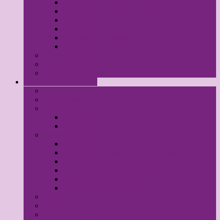
AL 21 en Moreda de Álava
Diagnóstico de sostenibilidad en Moreda
Plan de acción
Plan de seguimiento
Participación ciudadana
Enlaces de interés
Consultorio médico
Equipamientos
Formación y empleo
OFERTA TURISTICA
Patrimonio
Mapa turístico
Guías turísticas
Guías turísticas Iglesia
Guías turísticas Villa
Fiestas y tradiciones
Santa Agueda (5 de febrero)
Fiesta de los Judas (Domingo de resurrección)
Hogueras de San Roque (16 de Agosto)
Las Virgenillas (22 de octubre)
Fiesta de Acción de Gracias
Fiesta del Aceite de Oliva de Álava
El vino
El aceite
Rutas por Moreda y alrededores