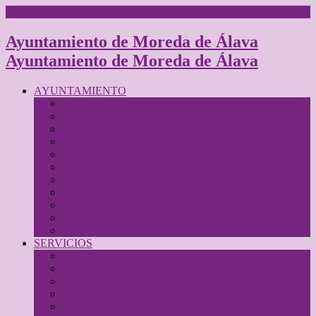
Ayuntamiento de Moreda de Álava
Ayuntamiento de Moreda de Álava
AYUNTAMIENTO
Saludo
Corporación
Trámites burocráticos
Perfil del contratante
PGOU
Ordenanza municipal
Normativa Urbanística
Actividades
Guía útil
Sede electrónica
Portal de transparencia
SERVICIOS
Asociación Cultural La quema de los Judas
Autobuses
Aulas temáticas
Biblioteca
Agenda Local 21